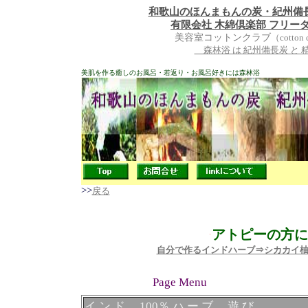
和歌山のほんまもんの炭・紀州備長
有限会社 木綿倶楽部 フリーダイヤル (0
美容室コットンクラブ
（cott
森林浴 は 紀州備長炭 と
美肌を作る癒しのお風呂・若返り・お風呂好きには森林浴
.
.
>>
戻る
アトピーの方に
自分で作るインドハーブ⇒シカカイ
Page Menu
イ ン ド 100％ ハ ー ブ 遊 び