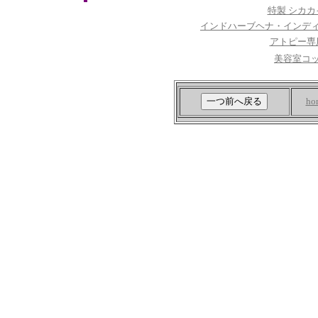
特製 シカ
インドハーブヘナ・インデ
アトピー専
美容室コ
ho