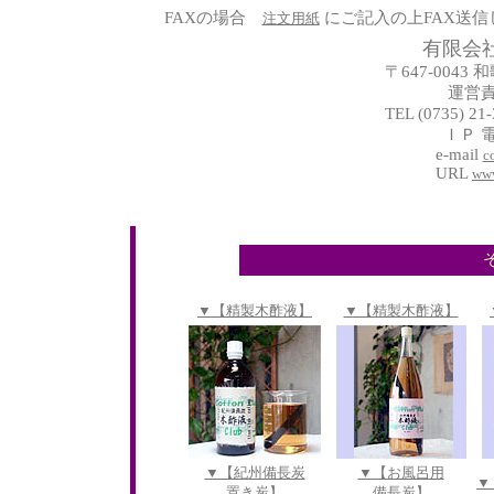
FAXの場合
にご記入の上FAX送信
注文用紙
有限会
〒647-0043
運営
TEL (0735) 21
ＩＰ 電話
e-mail
c
URL
www
そ
▼【精製木酢液】
▼【精製木酢液】
▼【紀州備長炭
▼【お風呂用
▼
置き炭】
備長炭】