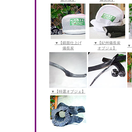
▼【鏡面仕上げ
▼【紀州備長炭
▼
備長炭
オブジェ】
▼【特選オブジェ】