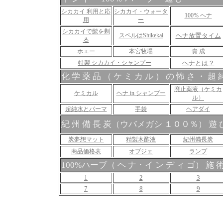
シカカイ 利用と応
シカカイ・ウォータ
100% ヘナ
用
ー
シカカイで髭を剃
スペルはShikekai
ヘナ
放置タイム
る
ホエー
本宮牧場
貴 成
特製 シカカイ・シャンプー
ヘナとは？
化 学 薬 品 （ ケ ミ カ ル ） の 怖 さ ・ 超 
廃止薬液（ケミカ
ケミカル
ヘナ in シャンプー
ル）
超純水とパーマ
手袋
ヘアダイ
紀 州 備 長 炭（ウバメガシ １００％） 遊 
炭夢想マット
精製木酢液
紀州備長炭
商品価格表
オブジェ
ランプ
100%ハーブ（ ヘ ナ ･ イ ン デ ィ ゴ） 施 
1
2
3
7
8
9